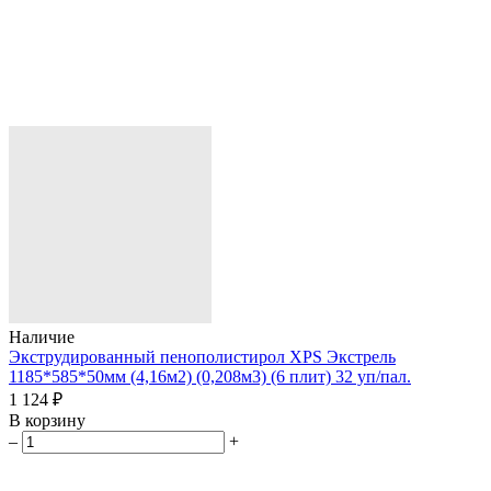
Наличие
Экструдированный пенополистирол XPS Экстрель
1185*585*50мм (4,16м2) (0,208м3) (6 плит) 32 уп/пал.
1 124 ₽
В корзину
–
+