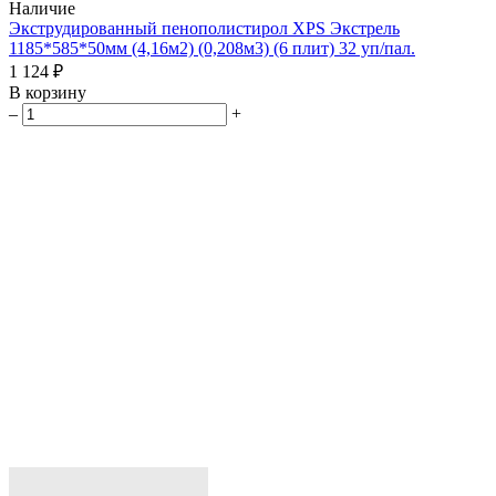
Наличие
Экструдированный пенополистирол XPS Экстрель
1185*585*50мм (4,16м2) (0,208м3) (6 плит) 32 уп/пал.
1 124 ₽
В корзину
–
+