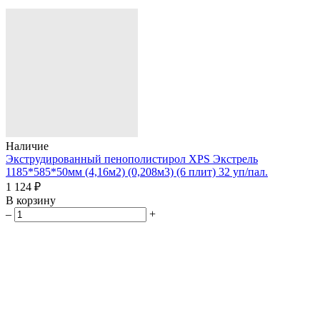
Наличие
Экструдированный пенополистирол XPS Экстрель
1185*585*50мм (4,16м2) (0,208м3) (6 плит) 32 уп/пал.
1 124 ₽
В корзину
–
+