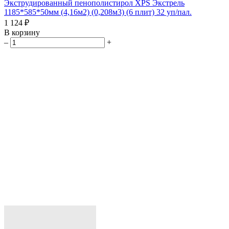
Экструдированный пенополистирол XPS Экстрель
1185*585*50мм (4,16м2) (0,208м3) (6 плит) 32 уп/пал.
1 124 ₽
В корзину
–
+