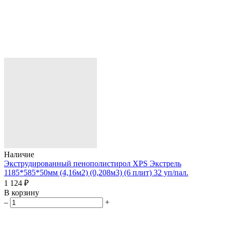
Наличие
Экструдированный пенополистирол XPS Экстрель
1185*585*50мм (4,16м2) (0,208м3) (6 плит) 32 уп/пал.
1 124 ₽
В корзину
–
+