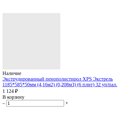
Наличие
Экструдированный пенополистирол XPS Экстрель
1185*585*50мм (4,16м2) (0,208м3) (6 плит) 32 уп/пал.
1 124 ₽
В корзину
–
+