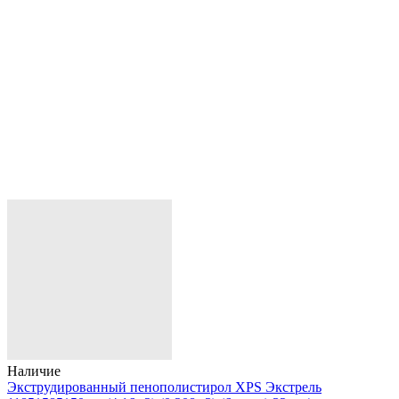
Наличие
Экструдированный пенополистирол XPS Экстрель