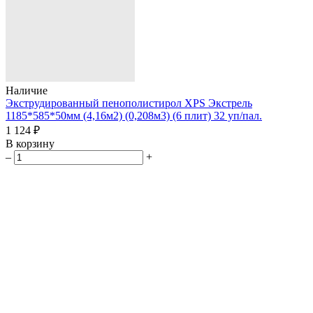
Наличие
Экструдированный пенополистирол XPS Экстрель
1185*585*50мм (4,16м2) (0,208м3) (6 плит) 32 уп/пал.
1 124 ₽
В корзину
–
+