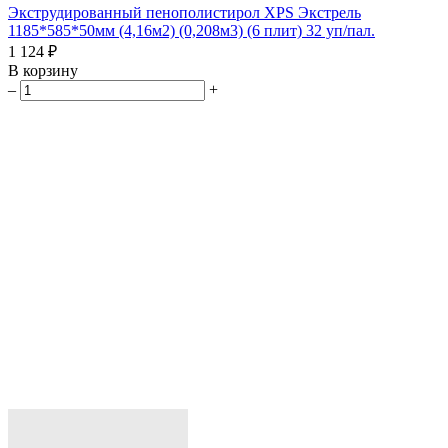
Экструдированный пенополистирол XPS Экстрель
1185*585*50мм (4,16м2) (0,208м3) (6 плит) 32 уп/пал.
1 124 ₽
В корзину
–
+