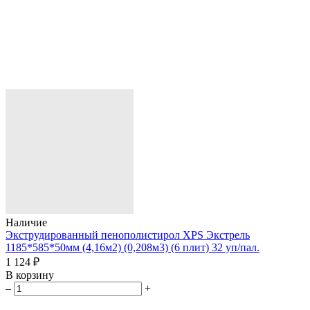
Наличие
Экструдированный пенополистирол XPS Экстрель
1185*585*50мм (4,16м2) (0,208м3) (6 плит) 32 уп/пал.
1 124 ₽
В корзину
–
+