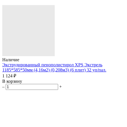
Наличие
Экструдированный пенополистирол XPS Экстрель
1185*585*50мм (4,16м2) (0,208м3) (6 плит) 32 уп/пал.
1 124 ₽
В корзину
–
+