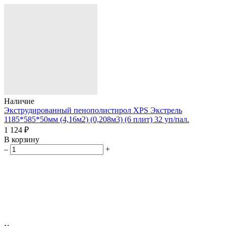
Наличие
Экструдированный пенополистирол XPS Экстрель
1185*585*50мм (4,16м2) (0,208м3) (6 плит) 32 уп/пал.
1 124 ₽
В корзину
–
+