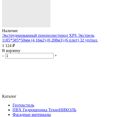
Наличие
Экструдированный пенополистирол XPS Экстрель
1185*585*50мм (4,16м2) (0,208м3) (6 плит) 32 уп/пал.
1 124 ₽
В корзину
–
+
Каталог
Геотекстиль
ПВХ Гидрошпонка ТехноНИКОЛЬ
Фасадные материалы