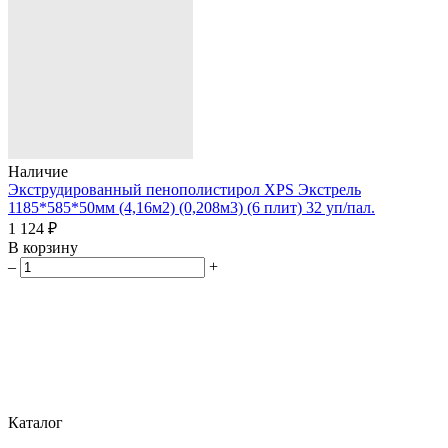
Наличие
Экструдированный пенополистирол XPS Экстрель
1185*585*50мм (4,16м2) (0,208м3) (6 плит) 32 уп/пал.
1 124 ₽
В корзину
–
+
Каталог