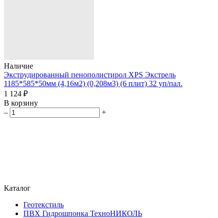
Наличие
Экструдированный пенополистирол XPS Экстрель
1185*585*50мм (4,16м2) (0,208м3) (6 плит) 32 уп/пал.
1 124 ₽
В корзину
–
+
Каталог
Геотекстиль
ПВХ Гидрошпонка ТехноНИКОЛЬ